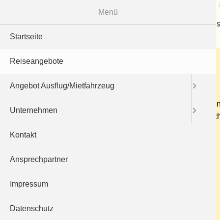
Menü
Rei
Startseite
Wilhelma Stuttgart
Reiseangebote
13.08.2026
Angebot Ausflug/Mietfahrzeug
Die Wilhelma ist ein zoologisch-botanischer Garten 
Unternehmen
meistbesuchtesten in Deutschland. Freuen Sie sic
Kontakt
Abf. ca. 8 Uhr - Rückfahrt ca. 16:30 Uhr
FP inkl. Eintritt Erwachsene: 65 €
Ansprechpartner
FP inkl. Eintritt Jugendliche 13 - 17 J : 33 €
Impressum
FP bis 5 Jahre : 10 € - Eintritt frei
Datenschutz
Zurück