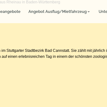
Angebot Ausflug/Mietfahrzeug
Unternehmen
seangebote
Angebot Ausflug/Mietfahrzeug
Unt
Reisen für Firmen und Unternehmen
Aktuelles
Fuhrpark
Ausflug oder Studienfahrten für Schulklassen und Studenten
Ausflüge oder Mietfahrzeug für Vereine
Reise-Rücktrittsversicherung
im Stuttgarter Stadtbezirk Bad Cannstatt. Sie zählt mit jährlich
So finden Sie uns
h auf einen erlebnisreichen Tag in einem der schönsten zoolog
AGB
Datenschutzerklärung