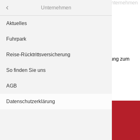
Menü
Unternehmen
An
Aktuelles
Reisen f
ote
Fuhrpark
flug/Mietfahrzeug
Reise-Rücktrittsversicherung
Ausflüge 
Nachfolgend finden Sie unsere Datenschutzerklärung zum
Download als PDF-Datei.
en
So finden Sie uns
Datenschutzerklärung
AGB
tner
Datenschutzerklärung
Bei Fragen...
z