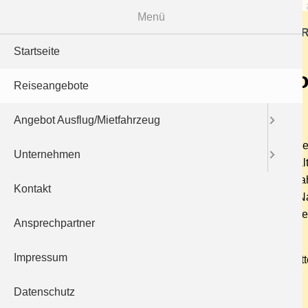
Menü
R
Startseite
Weihnachten an der Mo
Reiseangebote
30.11.2023–01.12.2023
Angebot Ausflug/Mietfahrzeug
Die malerische Kulisse und das außergewöhnlich
Unternehmen
dekorierte Weihnachtsstände sind über die mittelal
Bei den Wachgängen mit dem "Nachtwächter" erfah
Kontakt
Schinderhannes und dem Schwarzen Peter. Der Nacht
zweiten Tag unserer Reise dürfen wir noch den W
Ansprechpartner
präsentiert.
Impressum
1 x Ü/HP im 3*sup. Hotel Doctor-Weinstuben inmit
Preis p.P. im DZ: 222 €
Datenschutz