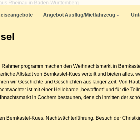
Angebot Ausflug/Mietfahrzeug
Unternehmen
eiseangebote
Angebot Ausflug/Mietfahrzeug
Unt
Reisen für Firmen und Unternehmen
Aktuelles
sel
Fuhrpark
Ausflug oder Studienfahrten für Schulklassen und Studenten
Ausflüge oder Mietfahrzeug für Vereine
Reise-Rücktrittsversicherung
e Rahmenprogramm machen den Weihnachtsmarkt in Bernkastel-
So finden Sie uns
terliche Altstadt von Bernkastel-Kues verteilt und bieten alles
ren wir Geschichte und Geschichten aus langer Zeit. Von Rä
AGB
wächter ist mit einer Hellebarde „bewaffnet“ und für die Teiln
eihnachtsmarkt in Cochem bestaunen, der sich inmitten der s
Datenschutzerklärung
ten Bernkastel-Kues, Nachtwächterführung, Besuch der Christk