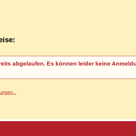
eise:
t bereits abgelaufen. Es können leider keine An
ngen...