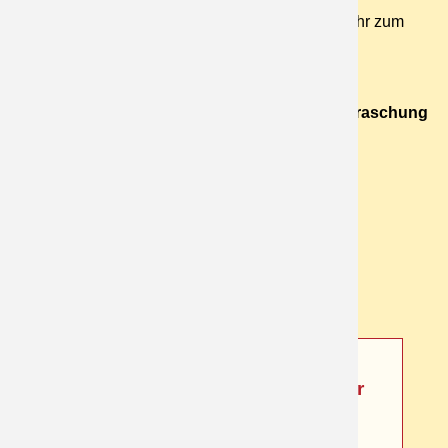
Abf. ca 9Uhr - Fahrt ins Blaue - unterwegs Einkehr zum
Mittagsmenü und später noch Halt zu Kaffee u.
Kuchen.....ohne Abschluss
Fahrpreis inkl. Mittagsmenü und kleiner Überraschung
p.P. : 71 €
Zurück
Buchungsanfrage für diese
Busreise:
Die Anmeldefrist für diese Fahrt ist
bereits abgelaufen. Es können leider
keine Anmeldungen mehr
entgegengenommen werden.