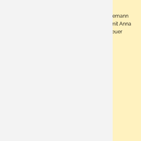
20.03.2026
Das Musical erzählt die Geschichte vom Schneemann
Olaf, Kristoff und seinem Rentier Sven die sich mit Anna
und Elsa in ein geheimnisvolles
Musical
-Abenteuer
voller Herz, Humor und Magie stürzen...
Stuttgart - SI-Center
Abfahrt ca. 15 Uhr
Fahrt im Bus, inkl. 1 Becher Sekt und 1 Brezel
Sitzplatz PK 1:
163 €
Sitzplatz PK 2:
151 €
Sitzplatz PK 3:
135 €