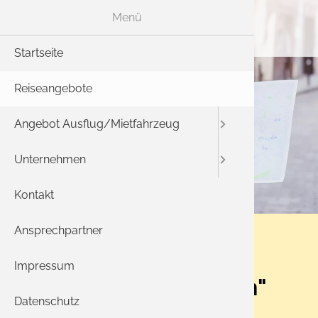
Menü
Ang
Startseite
Reisen f
Aktuelles
Reiseangebote
Fuhrpark
Angebot Ausflug/Mietfahrzeug
Ausflüge 
Reise-Rüc
Unternehmen
So finden
Kontakt
AGB
Ansprechpartner
Datensch
Impressum
Musical "Die Eiskönigin"
Datenschutz