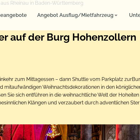
Angebot Ausflug/Mietfahrzeug
Unternehmen
seangebote
Angebot Ausflug/Mietfahrzeug
Unt
Reisen für Firmen und Unternehmen
Aktuelles
er auf der Burg Hohenzollern
Fuhrpark
Ausflug oder Studienfahrten für Schulklassen und Studenten
Ausflüge oder Mietfahrzeug für Vereine
Reise-Rücktrittsversicherung
So finden Sie uns
inkehr zum Mittagessen – dann Shuttle vom Parkplatz zurBur
AGB
nd mitaufwändigen Weihnachtsdekorationen in den königliche
n Sie sich entführen in die weihnachtliche Welt der Hoheite
Datenschutzerklärung
besinnlichen Klängen und verzaubert durch adventlichen Ster