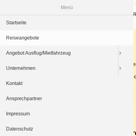
Menü
R
Startseite
Insel Mainau
Reiseangebote
29.08.2023
Angebot Ausflug/Mietfahrzeug
Natur genießen, sich wohlfühlen, entspannen - Die 
Unternehmen
Abfahrt ca. 6:30 Uhr - Fahrt nach Meersburg - ab do
Kontakt
Bus.
Fahrpreis p.P. inkl. Eintritt und Schifffahrt : 69 €
Ansprechpartner
Impressum
Zurück
Datenschutz
Buchungsanfrage für diese Busr