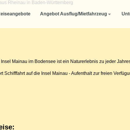
Angebot Ausflug/Mietfahrzeug
Unternehmen
eiseangebote
Angebot Ausflug/Mietfahrzeug
Unt
Reisen für Firmen und Unternehmen
Aktuelles
Fuhrpark
Ausflug oder Studienfahrten für Schulklassen und Studenten
Ausflüge oder Mietfahrzeug für Vereine
Reise-Rücktrittsversicherung
Insel Mainau im Bodensee ist ein Naturerlebnis zu jeder Jahres
So finden Sie uns
rt Schifffahrt auf die Insel Mainau - Aufenthalt zur freien Verf
AGB
Datenschutzerklärung
eise: