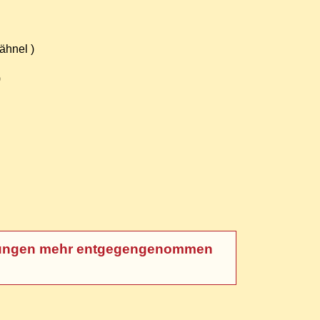
ähnel )
)
meldungen mehr entgegengenommen