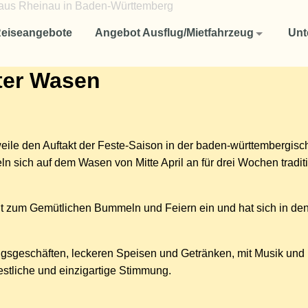
Angebot Ausflug/Mietfahrzeug
Unternehmen
eiseangebote
Angebot Ausflug/Mietfahrzeug
Unt
Reisen für Firmen und Unternehmen
Aktuelles
ter Wasen
Fuhrpark
Ausflug oder Studienfahrten für Schulklassen und Studenten
Ausflüge oder Mietfahrzeug für Vereine
Reise-Rücktrittsversicherung
tlerweile den Auftakt der Feste-Saison in der baden-württembergis
So finden Sie uns
n sich auf dem Wasen von Mitte April an für drei Wochen tradi
AGB
lädt zum Gemütlichen Bummeln und Feiern ein und hat sich in d
Datenschutzerklärung
ngsgeschäften, leckeren Speisen und Getränken, mit Musik und
estliche und einzigartige Stimmung.