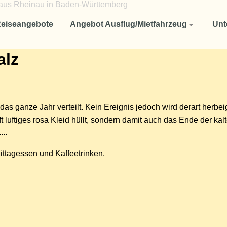
Angebot Ausflug/Mietfahrzeug
Unternehmen
eiseangebote
Angebot Ausflug/Mietfahrzeug
Unt
Reisen für Firmen und Unternehmen
Aktuelles
alz
Fuhrpark
Ausflug oder Studienfahrten für Schulklassen und Studenten
Ausflüge oder Mietfahrzeug für Vereine
Reise-Rücktrittsversicherung
as ganze Jahr verteilt. Kein Ereignis jedoch wird derart herbe
So finden Sie uns
t luftiges rosa Kleid hüllt, sondern damit auch das Ende der kalt
...
AGB
ittagessen und Kaffeetrinken.
Datenschutzerklärung