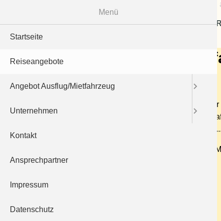
Menü
R
Startseite
Frühlingsfahrt in die Pf
Reiseangebote
29.03.2023
Angebot Ausflug/Mietfahrzeug
Die
Pfalz
bietet eine ganze Menge Highlights über d
Unternehmen
April die gesamte Region nicht nur in ein zauberhaf
blühen an diesem Tag die Blüten in voller Pracht.....
Kontakt
Abfahrt ca.9 Uhr -
Pfalzrundfahrt mit Einkehr zum M
Ansprechpartner
Fahrpreis p.P. : 36 €
Impressum
Zurück
Datenschutz