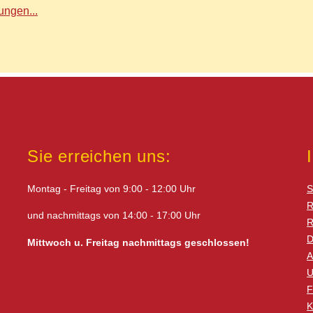
ngen...
Sie erreichen uns:
Montag - Freitag von 9:00 - 12:00 Uhr
S
R
und nachmittags von 14:00 - 17:00 Uhr
R
D
Mittwoch u. Freitag nachmittags geschlossen!
A
U
F
K