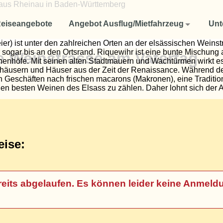
Angebot Ausflug/Mietfahrzeug
Unternehmen
eiseangebote
Angebot Ausflug/Mietfahrzeug
Unt
Reisen für Firmen und Unternehmen
Aktuelles
) ist unter den zahlreichen Orten an der elsässischen Weinstra
 sogar bis an den Ortsrand. Riquewihr ist eine bunte Mischung
e Weinstrasse am Vatertag
höfe. Mit seinen alten Stadtmauern und Wachtürmen wirkt es w
Fuhrpark
Ausflug oder Studienfahrten für Schulklassen und Studenten
häusern und Häuser aus der Zeit der Renaissance. Während der 
en Geschäften nach frischen macarons (Makronen), eine Traditi
Ausflüge oder Mietfahrzeug für Vereine
Reise-Rücktrittsversicherung
den besten Weinen des Elsass zu zählen. Daher lohnt sich der 
So finden Sie uns
Cremant u. 3 Weine, 1 St. Guglhupf ) : 56 €
AGB
eise:
Datenschutzerklärung
t bereits abgelaufen. Es können leider keine An