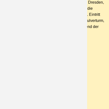
Comfort Hotel in Dresdens Altstadt, Stadtführung Dresden,
Führung durch die Frauenkirche, Führung durch die
Semperoper, Eintritt Grünes Gewölbe, Besuch m. Eintritt
Schloss Pilnitz, 1 x Abendessen im berühmten Pulverturm,
Quietvox an allen Tagen, Reisebegleitung während der
gesamten Reise, uvm.
Preis p. P. im Doppelzimmer: 402 €
Einzelzimmerzuschlag: 44 €
Zurück
Buchungsanfrage für diese
Busreise: